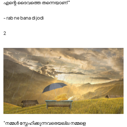
എന്റെ ദൈവത്തെ തന്നെയാണ് "
- rab ne bana di jodi
2
"നമ്മൾ സ്നേഹിക്കുന്നവരെയല്ല നമ്മളെ