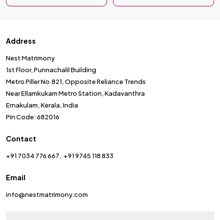
Address
Nest Matrimony
1st Floor, Punnachalil Building
Metro Piller No.821, Opposite Reliance Trends
Near Ellamkukam Metro Station, Kadavanthra
Ernakulam, Kerala, India
Pin Code: 682016
Contact
+91 7034 776 667
+91 9745 118 833
Email
info@nestmatrimony.com