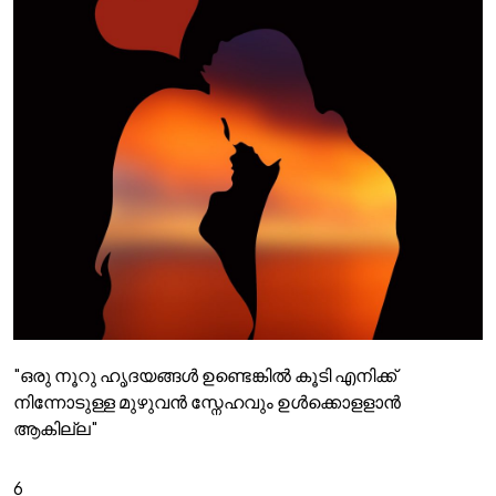
"ഒരു നൂറു ഹൃദയങ്ങൾ ഉണ്ടെങ്കിൽ കൂടി എനിക്ക്
നിന്നോടുള്ള മുഴുവൻ സ്നേഹവും ഉൾക്കൊളളാൻ
ആകില്ല"
6