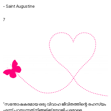
- Saint Augustine
7
"സന്തോഷകരമായ ഒരു വിവാഹ ജീവിതത്തിന്റെ രഹസ്യം
എന്ന് പറയുന്നത് നിങ്ങള്ക്ക് യോജിച്ച ഒരാളെ