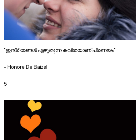
"ഇന്ദ്രിയങ്ങൾ എഴുതുന്ന കവിതയാണ് പ്രണയം"
- Honore De Baizal
5