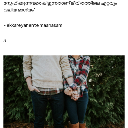
സ്നേഹിക്കുന്നവരെ കിട്ടുന്നതാണ് ജീവിതത്തിലെ ഏറ്റവും
വലിയ ഭാഗ്യം"
- ekkareyanente maanasam
3