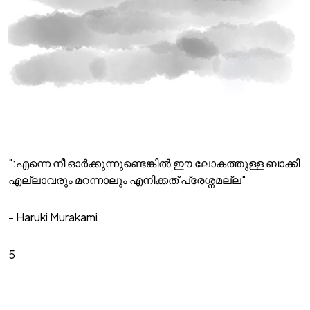
":എന്നെ നീ ഓർക്കുന്നുണ്ടെങ്കിൽ ഈ ലോകത്തുള്ള ബാക്കി
എല്ലാവരും മറന്നാലും എനിക്കത് പ്രേശ്നമല്ല"
- Haruki Murakami
5