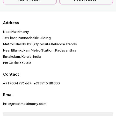
Address
Nest Matrimony
1st Floor, Punnachalil Building
Metro Piller No.821, Opposite Reliance Trends
Near Ellamkukam Metro Station, Kadavanthra
Ernakulam, Kerala, India
Pin Code: 682016
Contact
+91 7034 776 667
+91 9745 118 833
Email
info@nestmatrimony.com