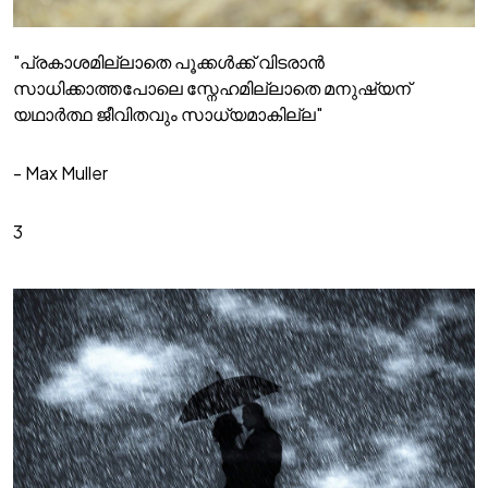
"പ്രകാശമില്ലാതെ പൂക്കൾക്ക് വിടരാൻ
സാധിക്കാത്തപോലെ സ്നേഹമില്ലാതെ മനുഷ്യന്
യഥാർത്ഥ ജീവിതവും സാധ്യമാകില്ല"
- Max Muller
3