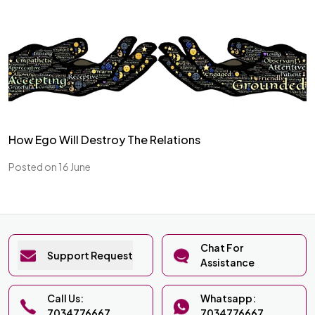
How Ego Will Destroy The Relations
Posted on 16 June
Chat For
Support Request
Assistance
Call Us:
Whatsapp:
7034776667
7034776667