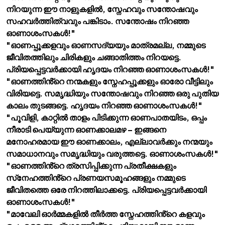
നിറയുന്ന ഈ നാളുകളിൽ, സ്നേഹവും സന്തോഷവും
സഹവർത്തിത്വവും പങ്കിടാം. സന്തോഷം നിറഞ്ഞ
ഓണാശംസകൾ!"
"ഓണപ്പൂക്കളവും ഓണസദ്യയും മാത്രമല്ല, നമ്മുടെ
ജീവിതത്തിലും ചിരികളും ചങ്ങാതിത്തം നിറയട്ടെ.
പ്രിയപ്പെട്ടവർക്കായി ഹൃദയം നിറഞ്ഞ ഓണാശംസകൾ!"
"ഓണത്തിൻ്റെ നന്മകളും സ്നേഹപ്പൂക്കളും ഓരോ വീട്ടിലും
വിരിയട്ടെ. സമൃദ്ധിയും സന്തോഷവും നിറഞ്ഞ ഒരു പുതിയ
കാലം തുടങ്ങട്ടെ. ഹൃദയം നിറഞ്ഞ ഓണാശംസകൾ!"
"പൂവിളി, കാറ്റിൽ താളം പിടിക്കുന്ന ഓണപാതയിടം, ഒപ്പം
നീരാടി പെയ്യുന്ന ഓണക്കാലമഴ – ഇങ്ങനെ
മനോഹരമായ ഈ ഓണക്കാലം, എല്ലാവർക്കും നന്മയും
സമാധാനവും സമൃദ്ധിയും വരുത്തട്ടെ. ഓണാശംസകൾ!"
"ഓണത്തിൻ്റെ ത്രസിപ്പിക്കുന്ന പ്രതീക്ഷകളും
സ്‌നേഹത്തിൻ്റെ പ്രണയസമൂഹങ്ങളും നമ്മുടെ
ജീവിതത്തെ ഒരേ നിറത്തിലാക്കട്ടെ. പ്രിയപ്പെട്ടവർക്കായി
ഓണാശംസകൾ!"
"മാവേലി ഓർമ്മകളിൽ തീർത്ത സ്നേഹത്തിൻ്റെ കളവും