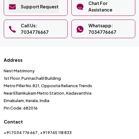
Chat For
Support Request
Assistance
Call Us:
Whatsapp:
7034776667
7034776667
Address
Nest Matrimony
1st Floor, Punnachalil Building
Metro Piller No.821, Opposite Reliance Trends
Near Ellamkukam Metro Station, Kadavanthra
Ernakulam, Kerala, India
Pin Code: 682016
Contact
+91 7034 776 667
+91 9745 118 833