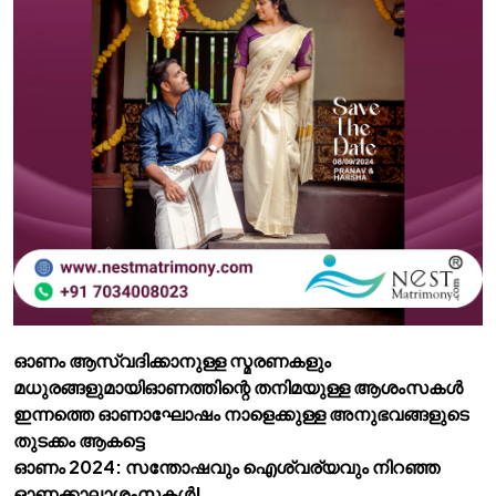
ഓണം ആസ്വദിക്കാനുള്ള സ്മരണകളും
മധുരങ്ങളുമായിഓണത്തിന്റെ തനിമയുള്ള ആശംസകള്‍
ഇന്നത്തെ ഓണാഘോഷം നാളെക്കുള്ള അനുഭവങ്ങളുടെ
തുടക്കം ആകട്ടെ
ഓണം 2024: സന്തോഷവും ഐശ്വര്യവും നിറഞ്ഞ
ഓണക്കാലാശംസകള്‍!