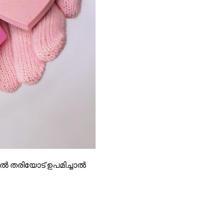
മണൽ തരിയോട് ഉപമിച്ചാൽ