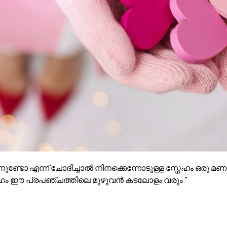
ന്നുണ്ടോ എന്ന് ചോദിച്ചാൽ നിനക്കെന്നോടുള്ള സ്നേഹം ഒരു 
്നേഹം ഈ പ്രപഞ്ചത്തിലെ മുഴുവൻ കടലോളം വരും "