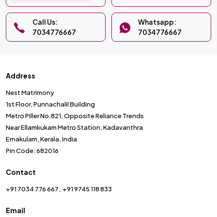
Call Us:
Whatsapp:
7034776667
7034776667
Address
Nest Matrimony
1st Floor, Punnachalil Building
Metro Piller No.821, Opposite Reliance Trends
Near Ellamkukam Metro Station, Kadavanthra
Ernakulam, Kerala, India
Pin Code: 682016
Contact
+91 7034 776 667
+91 9745 118 833
Email