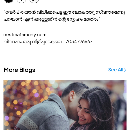
"വേർപിരിയാൻ വിധിക്കപെട്ട ഈ ലോകത്തു സ്വന്തമെന്നു
പറയാൻ എനിക്കുള്ളത് നിന്റെ സ്നേഹം മാത്രം"
nestmatrimony.com
വിവാഹം ഒരു വിളിപ്പാടകലെ - 7034776667
More Blogs
See All